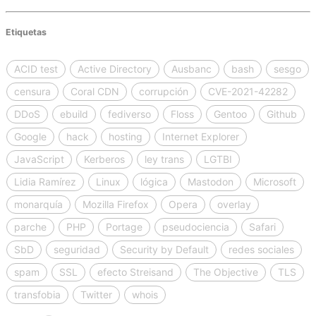
Etiquetas
ACID test
Active Directory
Ausbanc
bash
sesgo
censura
Coral CDN
corrupción
CVE-2021-42282
DDoS
ebuild
fediverso
Floss
Gentoo
Github
Google
hack
hosting
Internet Explorer
JavaScript
Kerberos
ley trans
LGTBI
Lidia Ramírez
Linux
lógica
Mastodon
Microsoft
monarquía
Mozilla Firefox
Opera
overlay
parche
PHP
Portage
pseudociencia
Safari
SbD
seguridad
Security by Default
redes sociales
spam
SSL
efecto Streisand
The Objective
TLS
transfobia
Twitter
whois