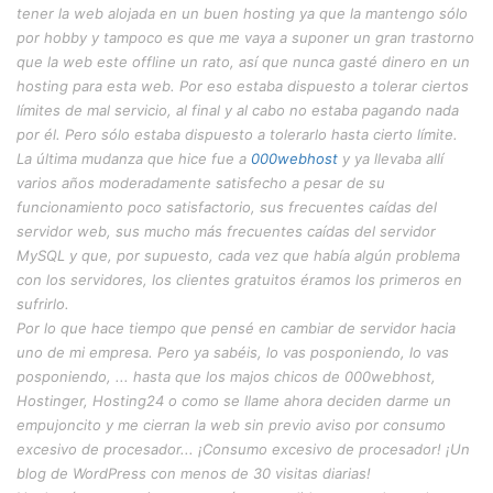
tener la web alojada en un buen
hosting
ya que la mantengo sólo
por
hobby
y tampoco es que me vaya a suponer un gran trastorno
que la web este
offline
un rato, así que nunca gasté dinero en un
hosting
para esta web. Por eso estaba dispuesto a tolerar ciertos
límites de mal servicio, al final y al cabo no estaba pagando nada
por él. Pero sólo estaba dispuesto a tolerarlo hasta cierto límite.
La última mudanza que hice fue a
000webhost
y ya llevaba allí
varios años moderadamente satisfecho a pesar de su
funcionamiento poco satisfactorio, sus frecuentes caídas del
servidor web, sus mucho más frecuentes caídas del servidor
MySQL y que, por supuesto, cada vez que había algún problema
con los servidores, los clientes gratuitos éramos los primeros en
sufrirlo.
Por lo que hace tiempo que pensé en cambiar de servidor hacia
uno de mi empresa. Pero ya sabéis, lo vas posponiendo, lo vas
posponiendo, ... hasta que los majos chicos de 000webhost,
Hostinger, Hosting24 o como se llame ahora deciden darme un
empujoncito y me cierran la web sin previo aviso por consumo
excesivo de procesador... ¡Consumo excesivo de procesador! ¡Un
blog de WordPress con menos de 30 visitas diarias!