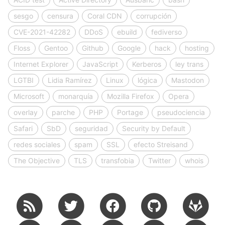
sesgo
censura
Coral CDN
corrupción
CVE-2021-42282
DDoS
ebuild
fediverso
Floss
Gentoo
Github
Google
hack
hosting
Internet Explorer
JavaScript
Kerberos
ley trans
LGTBI
Lidia Ramírez
Linux
lógica
Mastodon
Microsoft
monarquía
Mozilla Firefox
Opera
overlay
parche
PHP
Portage
pseudociencia
Safari
SbD
seguridad
Security by Default
redes sociales
spam
SSL
efecto Streisand
The Objective
TLS
transfobia
Twitter
whois