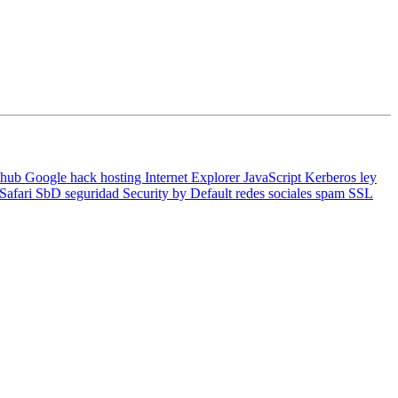
thub
Google
hack
hosting
Internet Explorer
JavaScript
Kerberos
ley
Safari
SbD
seguridad
Security by Default
redes sociales
spam
SSL