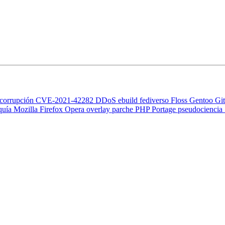
corrupción
CVE-2021-42282
DDoS
ebuild
fediverso
Floss
Gentoo
Gi
quía
Mozilla Firefox
Opera
overlay
parche
PHP
Portage
pseudociencia