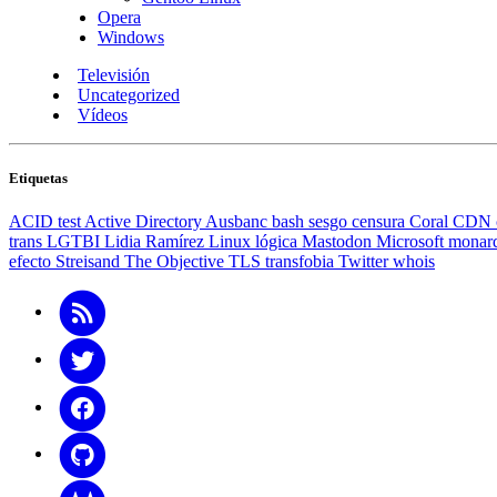
Opera
Windows
Televisión
Uncategorized
Vídeos
Etiquetas
ACID test
Active Directory
Ausbanc
bash
sesgo
censura
Coral CDN
trans
LGTBI
Lidia Ramírez
Linux
lógica
Mastodon
Microsoft
monar
efecto Streisand
The Objective
TLS
transfobia
Twitter
whois