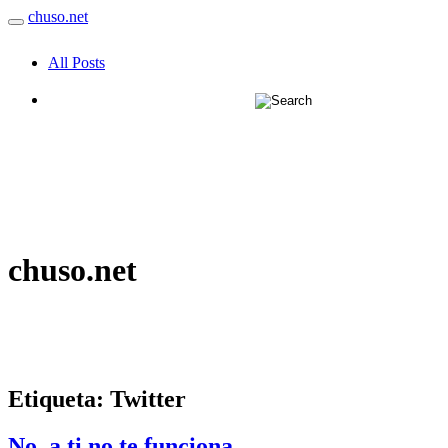
chuso.net
Toggle
navigation
All Posts
chuso.net
Etiqueta: Twitter
No, a ti no te funciona