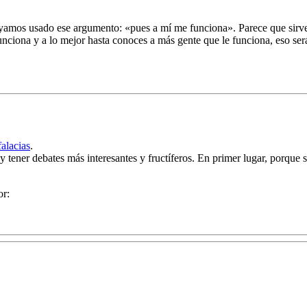
mos usado ese argumento: «pues a mí me funciona». Parece que sirve pa
funciona y a lo mejor hasta conoces a más gente que le funciona, eso ser
falacias
.
 y tener debates más interesantes y fructíferos. En primer lugar, porqu
or: